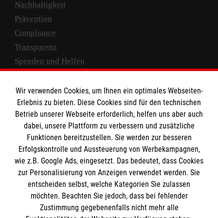
Nachhaltigkeit
Rose 30b
Prävention
23570 Lübeck-Travemünde
Compliance
Malteserstift St. Adalbert
Transparenz
Telefon 04502 8610-0
Spenden und Helfen
Kamenzer Straße 32
02997 Wittichenau
Spendenkonto
Malteserstift St. Elisabeth
Wir verwenden Cookies, um Ihnen ein optimales Webseiten-
Telefon 035725 78-0
Empfänger: Malteser Hilfsdienst e.V.
Erlebnis zu bieten. Diese Cookies sind für den technischen
Rudelsweiherstraße 11a
Betrieb unserer Webseite erforderlich, helfen uns aber auch
IBAN: DE10 3706 0120 1201 2000 12
91054 Erlangen
dabei, unsere Plattform zu verbessern und zusätzliche
BIC: GENODED 1PA7
Funktionen bereitzustellen. Sie werden zur besseren
Malteserstift St. Benedikt
Telefon 09131 8285-0
Erfolgskontrolle und Aussteuerung von Werbekampagnen,
wie z.B. Google Ads, eingesetzt. Das bedeutet, dass Cookies
Bakenfelderweg 1a
zur Personalisierung von Anzeigen verwendet werden. Sie
59387 Ascheberg-Herbern
entscheiden selbst, welche Kategorien Sie zulassen
möchten. Beachten Sie jedoch, dass bei fehlender
Telefon 02599 919-0
Malteserstift St. Johannes XXIII.
Zustimmung gegebenenfalls nicht mehr alle