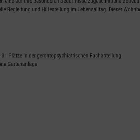
n eine auf ihre besonderen Bedürfnisse zugeschnittene Betreuu
le Begleitung und Hilfestellung im Lebensalltag. Dieser Wohnbe
 31 Plätze in der
gerontopsychiatrischen Fachabteilung
höne Gartenanlage