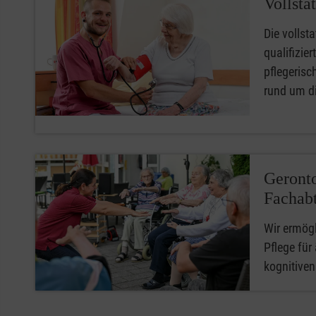
Vollsta
Die vollsta
qualifizie
pflegerisc
rund um di
Geronto
Fachabt
Wir ermögl
Pflege für
kognitive