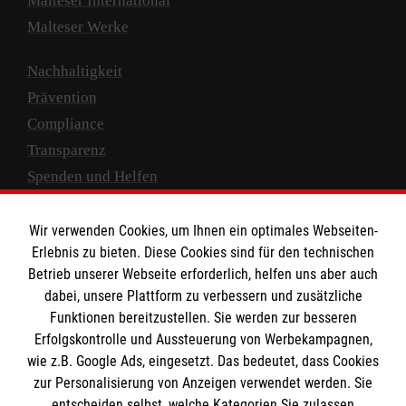
Malteser International
Malteser Werke
Nachhaltigkeit
Prävention
Compliance
Transparenz
Spenden und Helfen
Spendenkonto
Wir verwenden Cookies, um Ihnen ein optimales Webseiten-
Empfänger: Malteser Hilfsdienst e.V.
Erlebnis zu bieten. Diese Cookies sind für den technischen
Betrieb unserer Webseite erforderlich, helfen uns aber auch
IBAN: DE10 3706 0120 1201 2000 12
dabei, unsere Plattform zu verbessern und zusätzliche
BIC: GENODED 1PA7
Funktionen bereitzustellen. Sie werden zur besseren
Erfolgskontrolle und Aussteuerung von Werbekampagnen,
wie z.B. Google Ads, eingesetzt. Das bedeutet, dass Cookies
zur Personalisierung von Anzeigen verwendet werden. Sie
entscheiden selbst, welche Kategorien Sie zulassen