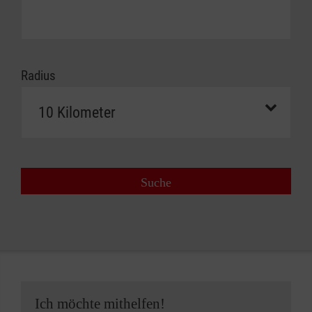
organizes more than 200 projects to support
people with a refugee and migration
background at over 50 locations in Germany.
Radius
Suche
Ich möchte mithelfen!