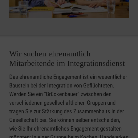
Deutschland geflohren sind und mit ihren
Verfolgung Asyl zu suchen und zu genießen."
Flüchtlingshilfe, bei denen Sie sich
Landes oder aus einem Land bzw. in ein
Erfahrungen helfen möchten.
(vgl. Artikel 14 der Allgemeinen Erklärung der
ehrenamtlich engagieren können. Geben Sie
anderes Land.
Menschenrechte)
Ehrenamtlich Tätige füllen eine eine wichtige
einfach Ihre Postleitzahl in die Suche ein.
Lücke in der Versorgung
der Gesellschaft durch professionell
ausgeführte Erwerbsarbeit.
Wir suchen ehrenamtlich
Mitarbeitende im Integrationsdienst
Mehr zum Ehrenamt bei den Maltesern
>
Das ehrenamtliche Engagement ist ein wesentlicher
Baustein bei der Integration von Geflüchteten.
Werden Sie ein "Brückenbauer" zwischen den
verschiedenen gesellschaftlichen Gruppen und
tragen Sie zur Stärkung des Zusammenhalts in der
Gesellschaft bei. Sie können selber entscheiden,
wie Sie Ihr ehrenamtliches Engagement gestalten
möchten: In einer Gruppe beim Kochen, Handwerken