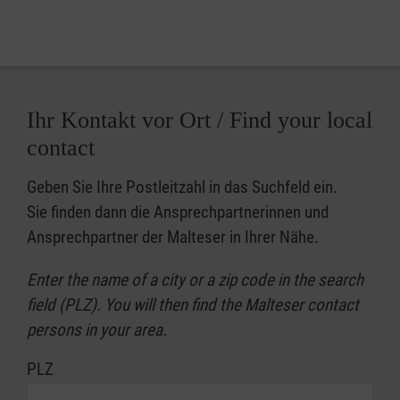
Many refugees are forced to leave their
homeland due to war, persecution, or hardship,
and seek a peaceful life in Germany.
Ihr Kontakt vor Ort / Find your local
Our volunteers support refugees in arriving in
contact
Germany, managing their lives independently
and participating in the new community. They
Geben Sie Ihre Postleitzahl in das Suchfeld ein.
support in various aspects of daily life, such
Sie finden dann die Ansprechpartnerinnen und
as finding a suitable school, childcare or
Ansprechpartner der Malteser in Ihrer Nähe.
learning the German language. They also
accompany to offices and authorities in the
Enter the name of a city or a zip code in the search
new environment or when visiting the doctor is
field (PLZ). You will then find the Malteser contact
required.
persons in your area.
PLZ
With more than 1,600 volunteers from all over
the world, the Malteser Integration Service