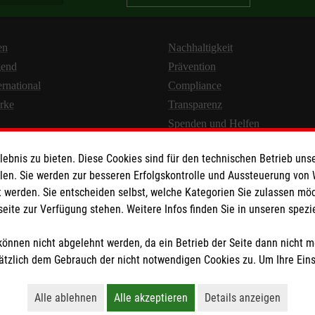
hmen die Organisation des Erste-Hilfe-Einsatzes im Unternehm
räte und koordinieren umfassende Notfallmaßnahmen.
en
Nachhaltigkeit
nnen und Ersthelfer die Erste-Hilfe-Versorgung als erste
gend
Prävention
de im betrieblichen Sanitätsdienst eine erweiterte Rolle in der
ernational
Compliance
nt innehaben.
rke
Transparenz
Spenden und Helfen
bnis zu bieten. Diese Cookies sind für den technischen Betrieb unse
llen. Sie werden zur besseren Erfolgskontrolle und Aussteuerung von
 werden. Sie entscheiden selbst, welche Kategorien Sie zulassen mö
seite zur Verfügung stehen. Weitere Infos finden Sie in unseren spe
Newsletter abonnieren
önnen nicht abgelehnt werden, da ein Betrieb der Seite dann nicht 
tzlich dem Gebrauch der nicht notwendigen Cookies zu. Um Ihre Ein
en
|
AGB
|
Impressum
|
Datenschutz
|
Barrierefreiheit
|
Kontakt
|
Share
Alle ablehnen
Alle akzeptieren
Details anzeigen
Lehnt alle nicht-essentiellen Cookies ab
Akzeptiert alle Cookies einschließl
Öffnet detaillie