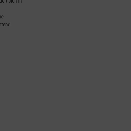
ert sich in
re
htend.