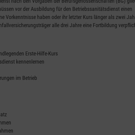
enst nach den Vorgaben der Berufsgenossenschaften (BG) glied
 müssen vor der Ausbildung für den Betriebssanitätsdienst einen
ne Vorkenntnisse haben oder ihr letzter Kurs länger als zwei Jah
fallversicherungsträger alle drei Jahre eine Fortbildung verpflic
ndlegenden Erste-Hilfe-Kurs
tsdienst kennenlernen
rungen im Betrieb
latz
ahmen
nahmen