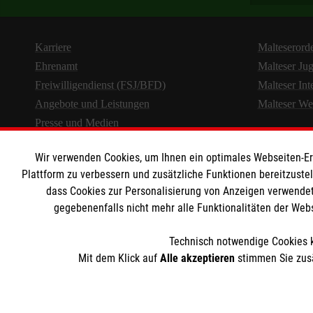
medizinische Maßnahmen durchzuführen. Sie überne
kümmern sich um die Verwaltung medizinischer Ge
Karriere
Malteserord
Zusammengefasst übernehmen betriebliche Ersthelferi
Ehrenamt
Malteser Ju
Ansprechpartner am Arbeitsplatz, während Mitarbeiten
Freiwilligendienst (FSJ/BFD)
Malteser Int
medizinischen Versorgung und im Notfallmanageme
Angebote und Leistungen
Malteser We
Presse und Medien
Wir verwenden Cookies, um Ihnen ein optimales Webseiten-Erle
Plattform zu verbessern und zusätzliche Funktionen bereitzuste
dass Cookies zur Personalisierung von Anzeigen verwendet
gegebenenfalls nicht mehr alle Funktionalitäten der Web
Technisch notwendige Cookies k
Mit dem Klick auf
Alle akzeptieren
stimmen Sie zusä
Cookies verwalt