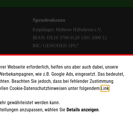
en,
Spendenkonto
Empfänger: Malteser Hilfsdienst e.V.
IBAN: DE10 3706 0120 1201 2000 12
BIC: GENODED 1PA7
rer Webseite erforderlich, helfen uns aber auch dabei, unsere
 Werbekampagnen, wie z.B. Google Ads, eingesetzt. Das bedeutet,
chten. Beachten Sie jedoch, dass bei fehlender Zustimmung
ziellen Cookie-Datenschutzhinweisen unter folgendem
Link
.
mehr gewährleistet werden kann.
stellungen anzupassen, wählen Sie
Details anzeigen
.
point
|
Mediathek
ich Marketing und Analyse
rte Cookie-Einstellungen