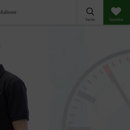
Malteser
Suche
Spenden