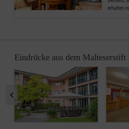
Demenz, u
erhalten o
Eindrücke aus dem Malteserstift
Pause