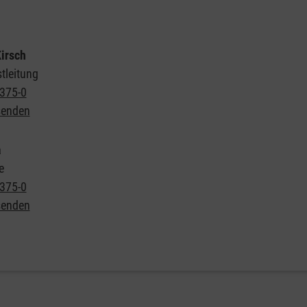
irsch
tleitung
375-0
senden
a
e
375-0
senden