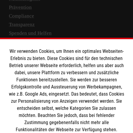
Prävention
Compliance
Transparenz
Spenden und Helfen
Spendenkonto
Wir verwenden Cookies, um Ihnen ein optimales Webseiten-
Empfänger: Malteser Hilfsdienst e.V.
Erlebnis zu bieten. Diese Cookies sind für den technischen
Betrieb unserer Webseite erforderlich, helfen uns aber auch
IBAN: DE10 3706 0120 1201 2000 12
dabei, unsere Plattform zu verbessern und zusätzliche
BIC: GENODED 1PA7
Funktionen bereitzustellen. Sie werden zur besseren
Erfolgskontrolle und Aussteuerung von Werbekampagnen,
wie z.B. Google Ads, eingesetzt. Das bedeutet, dass Cookies
zur Personalisierung von Anzeigen verwendet werden. Sie
entscheiden selbst, welche Kategorien Sie zulassen
möchten. Beachten Sie jedoch, dass bei fehlender
Zustimmung gegebenenfalls nicht mehr alle
Funktionalitäten der Webseite zur Verfügung stehen.