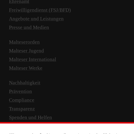
Ehrenamt
Freiwilligendienst (FSJ/BFD)
Angebote und Leistungen
Presse und Medien
Malteserorden
Malteser Jugend
Malteser International
Malteser Werke
Nachhaltigkeit
Prävention
Compliance
Transparenz
Spenden und Helfen
Spendenkonto