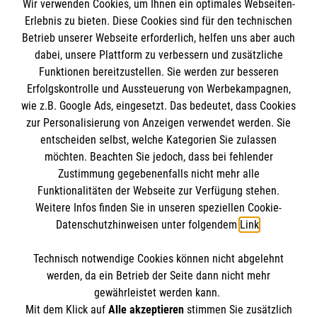
Wir verwenden Cookies, um Ihnen ein optimales Webseiten-
Empfänger: Malteser Hilfsdienst e.V.
Erlebnis zu bieten. Diese Cookies sind für den technischen
Betrieb unserer Webseite erforderlich, helfen uns aber auch
IBAN: DE10 3706 0120 1201 2000 12
dabei, unsere Plattform zu verbessern und zusätzliche
BIC: GENODED 1PA7
Funktionen bereitzustellen. Sie werden zur besseren
Erfolgskontrolle und Aussteuerung von Werbekampagnen,
wie z.B. Google Ads, eingesetzt. Das bedeutet, dass Cookies
zur Personalisierung von Anzeigen verwendet werden. Sie
entscheiden selbst, welche Kategorien Sie zulassen
möchten. Beachten Sie jedoch, dass bei fehlender
Zustimmung gegebenenfalls nicht mehr alle
Funktionalitäten der Webseite zur Verfügung stehen.
Weitere Infos finden Sie in unseren speziellen Cookie-
Newsletter abonnieren
Datenschutzhinweisen unter folgendem
Link
.
Technisch notwendige Cookies können nicht abgelehnt
Cookies verwalten
|
AGB
|
Impressum
|
Datenschutz
|
werden, da ein Betrieb der Seite dann nicht mehr
Barrierefreiheit
|
Kontakt
|
Sharepoint
|
Mediathek
gewährleistet werden kann.
Mit dem Klick auf
Alle akzeptieren
stimmen Sie zusätzlich