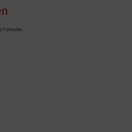
en
es Formular