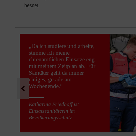
besser.
Pause
„Da ich studiere und arbeite,
stimme ich meine
ehrenamtlichen Einsätze eng
mit meinem Zeitplan ab. Für
Sanitäter geht da immer
einiges, gerade am
Wochenende.“
Katharina Friedhoff ist
Einsatzsanitäterin im
Bevölkerungsschutz