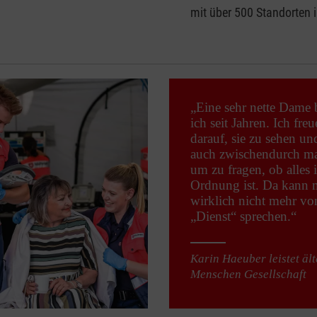
mit über 500 Standorten i
„Eine sehr nette Dame
ich seit Jahren. Ich fre
darauf, sie zu sehen un
auch zwischendurch ma
um zu fragen, ob alles 
Ordnung ist. Da kann
wirklich nicht mehr v
„Dienst“ sprechen.“
Karin Haeuber leistet äl
Menschen Gesellschaft