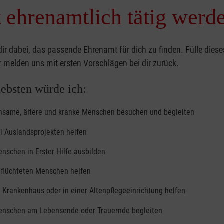
t ehrenamtlich tätig werd
ntworten und vorstellen, wie
n. Allen neuen
sseminar und die Teilnahme
dir dabei, das passende Ehrenamt für dich zu finden. Fülle dies
 melden uns mit ersten Vorschlägen bei dir zurück.
ebsten würde ich:
nsame, ältere und kranke Menschen besuchen und begleiten
i Auslandsprojekten helfen
nschen in Erster Hilfe ausbilden
flüchteten Menschen helfen
im Krankenhaus oder in einer Altenpflegeeinrichtung helfen
nschen am Lebensende oder Trauernde begleiten