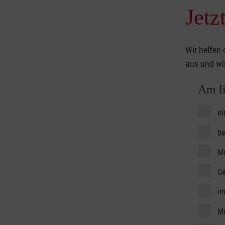
Jetz
ausführliches Gespräch, indem wir deine Fragen bea
wir dich in den ersten Wochen und Monaten begleite
Ehrenamtlichen bieten wir außerdem ein Einführung
Wir helfen 
an einem Erste-Hilfe-Kurs an.
aus und wir
Am li
ei
be
Me
Ge
Me