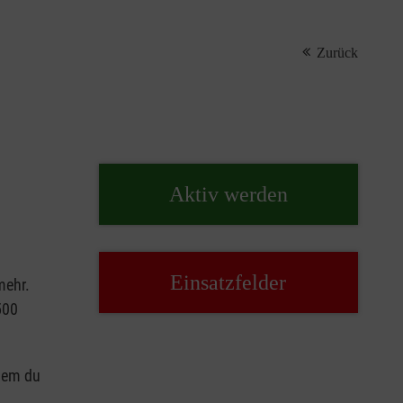
Zurück
Aktiv werden
Einsatz­felder
mehr.
500
ndem du