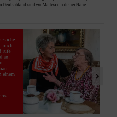
n Deutschland sind wir Malteser in deiner Nähe.
 besuche
ue mich
d rufe
l an,
in
 man
on einem
teren