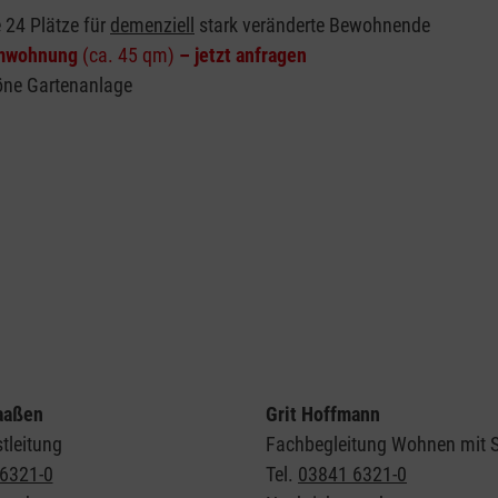
 24 Plätze für
demenziell
stark veränderte Bewohnende
umwohnung
(ca. 45 qm)
– jetzt anfragen
höne Gartenanlage
aaßen
Grit Hoffmann
tleitung
Fachbegleitung Wohnen mit S
6321-0
Tel.
03841 6321-0