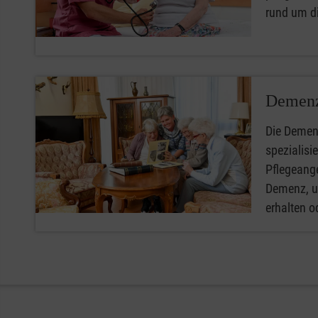
rund um di
Demenz
Die Demen
spezialisi
Pflegeang
Demenz, u
erhalten o