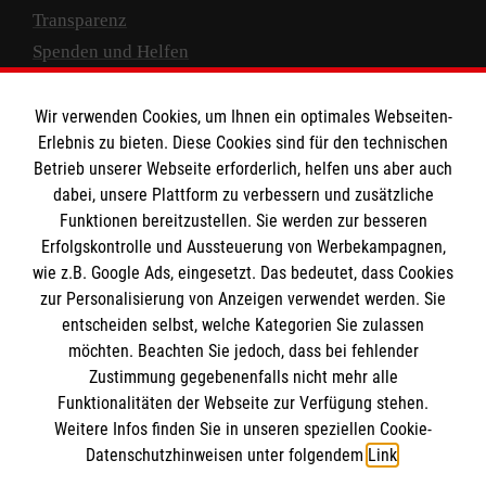
Transparenz
Spenden und Helfen
Spendenkonto
Wir verwenden Cookies, um Ihnen ein optimales Webseiten-
Empfänger: Malteser Hilfsdienst e.V.
Erlebnis zu bieten. Diese Cookies sind für den technischen
Betrieb unserer Webseite erforderlich, helfen uns aber auch
IBAN: DE10 3706 0120 1201 2000 12
dabei, unsere Plattform zu verbessern und zusätzliche
BIC: GENODED 1PA7
Funktionen bereitzustellen. Sie werden zur besseren
Erfolgskontrolle und Aussteuerung von Werbekampagnen,
wie z.B. Google Ads, eingesetzt. Das bedeutet, dass Cookies
zur Personalisierung von Anzeigen verwendet werden. Sie
entscheiden selbst, welche Kategorien Sie zulassen
möchten. Beachten Sie jedoch, dass bei fehlender
Zustimmung gegebenenfalls nicht mehr alle
Funktionalitäten der Webseite zur Verfügung stehen.
Weitere Infos finden Sie in unseren speziellen Cookie-
Newsletter abonnieren
Datenschutzhinweisen unter folgendem
Link
.