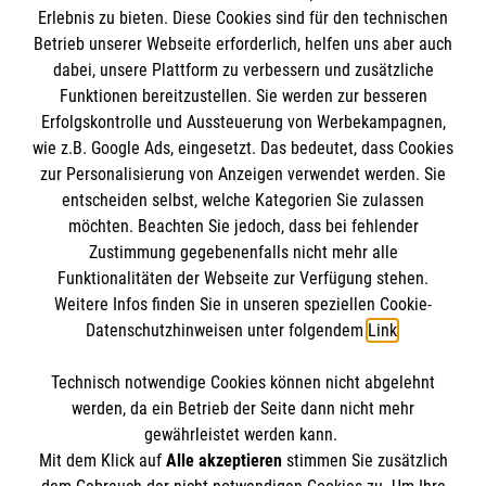
Empfänger: Malteser Hilfsdienst e.V.
Erlebnis zu bieten. Diese Cookies sind für den technischen
Betrieb unserer Webseite erforderlich, helfen uns aber auch
IBAN: DE10 3706 0120 1201 2000 12
dabei, unsere Plattform zu verbessern und zusätzliche
BIC: GENODED 1PA7
Funktionen bereitzustellen. Sie werden zur besseren
Erfolgskontrolle und Aussteuerung von Werbekampagnen,
wie z.B. Google Ads, eingesetzt. Das bedeutet, dass Cookies
zur Personalisierung von Anzeigen verwendet werden. Sie
entscheiden selbst, welche Kategorien Sie zulassen
möchten. Beachten Sie jedoch, dass bei fehlender
Zustimmung gegebenenfalls nicht mehr alle
Funktionalitäten der Webseite zur Verfügung stehen.
Weitere Infos finden Sie in unseren speziellen Cookie-
Newsletter abonnieren
Datenschutzhinweisen unter folgendem
Link
.
Technisch notwendige Cookies können nicht abgelehnt
Cookies verwalten
|
AGB
|
Impressum
|
Datenschutz
|
werden, da ein Betrieb der Seite dann nicht mehr
Barrierefreiheit
|
Kontakt
|
Sharepoint
|
Mediathek
gewährleistet werden kann.
Mit dem Klick auf
Alle akzeptieren
stimmen Sie zusätzlich