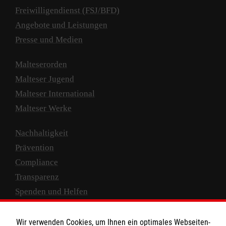
Freiwilligendienst (FSJ/BFD)
Angebote und Leistungen
Presse und Medien
Malteserorden
Malteser Jugend
Malteser International
Malteser Werke
Nachhaltigkeit
Prävention
Compliance
Transparenz
Spenden und Helfen
Spendenkonto
Wir verwenden Cookies, um Ihnen ein optimales Webseiten-