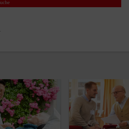
uche
d