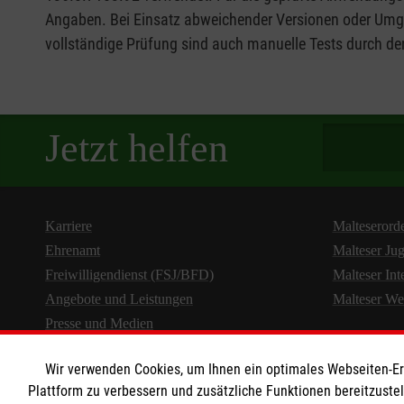
Angaben. Bei Einsatz abweichender Versionen oder Umge
vollständige Prüfung sind auch manuelle Tests durch de
Spendenbetra
Jetzt helfen
Karriere
Malteserord
Ehrenamt
Malteser Ju
Freiwilligendienst (FSJ/BFD)
Malteser Int
Angebote und Leistungen
Malteser We
Presse und Medien
Wir verwenden Cookies, um Ihnen ein optimales Webseiten-Erle
Plattform zu verbessern und zusätzliche Funktionen bereitzuste