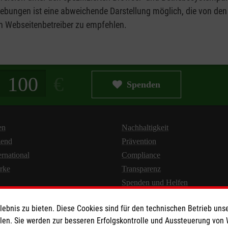
bungen ist eine abweichende Darstellung möglich, die von den
n Webseitenbetreiber zu empfehlen.
g in Euro
Spenden
en
Nachhaltigkeit
gend
Prävention
ernational
Compliance
rke
Transparenz
Spenden und Helfen
bnis zu bieten. Diese Cookies sind für den technischen Betrieb unse
llen. Sie werden zur besseren Erfolgskontrolle und Aussteuerung von