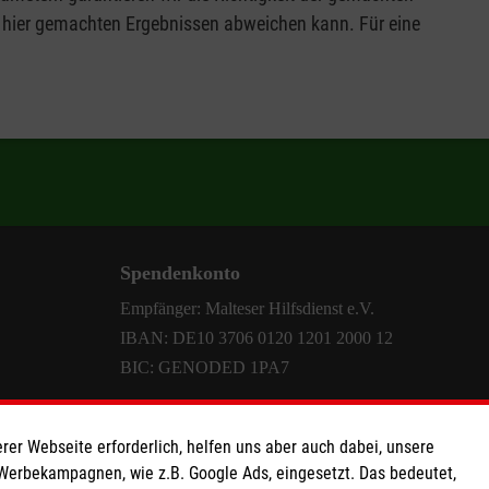
 hier gemachten Ergebnissen abweichen kann. Für eine
Spendenkonto
Empfänger: Malteser Hilfsdienst e.V.
IBAN: DE10 3706 0120 1201 2000 12
BIC: GENODED 1PA7
rer Webseite erforderlich, helfen uns aber auch dabei, unsere
 Werbekampagnen, wie z.B. Google Ads, eingesetzt. Das bedeutet,