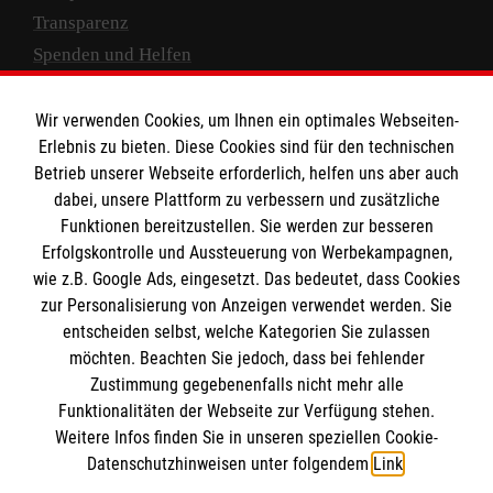
Transparenz
Spenden und Helfen
Spendenkonto
Wir verwenden Cookies, um Ihnen ein optimales Webseiten-
Empfänger: Malteser Hilfsdienst e.V.
Erlebnis zu bieten. Diese Cookies sind für den technischen
Betrieb unserer Webseite erforderlich, helfen uns aber auch
IBAN: DE10 3706 0120 1201 2000 12
dabei, unsere Plattform zu verbessern und zusätzliche
BIC: GENODED 1PA7
Funktionen bereitzustellen. Sie werden zur besseren
Erfolgskontrolle und Aussteuerung von Werbekampagnen,
wie z.B. Google Ads, eingesetzt. Das bedeutet, dass Cookies
zur Personalisierung von Anzeigen verwendet werden. Sie
entscheiden selbst, welche Kategorien Sie zulassen
möchten. Beachten Sie jedoch, dass bei fehlender
Zustimmung gegebenenfalls nicht mehr alle
Funktionalitäten der Webseite zur Verfügung stehen.
Weitere Infos finden Sie in unseren speziellen Cookie-
Newsletter abonnieren
Datenschutzhinweisen unter folgendem
Link
.