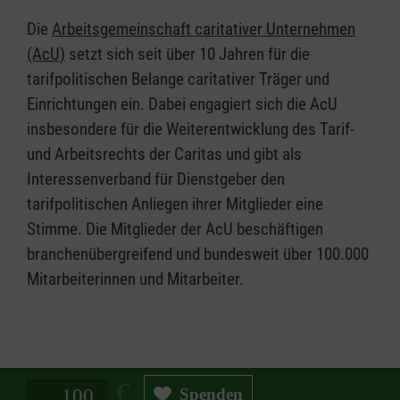
ist nun wieder zur Hauptaufgabe des Ordens
Die
Arbeitsgemeinschaft caritativer Unternehmen
geworden. Sie hat im Laufe des vergangenen
(AcU)
setzt sich seit über 10 Jahren für die
Jahrhunderts durch die Aktivitäten der
tarifpolitischen Belange caritativer Träger und
Großpriorate und der Assoziationen in aller
Einrichtungen ein. Dabei engagiert sich die AcU
Welt eine beachtliche Ausweitung erfahren.
insbesondere für die Weiterentwicklung des Tarif-
Während des Ersten und Zweiten Weltkrieges
und Arbeitsrechts der Caritas und gibt als
werden die karitativen Aufgaben und der
Interessenverband für Dienstgeber den
Hospitaldienst unter der Leitung des
tarifpolitischen Anliegen ihrer Mitglieder eine
Großmeisters Fra` Ludovico Chigi Albani della
Stimme. Die Mitglieder der AcU beschäftigen
Rovere (1931-1951) intensiviert.
branchenübergreifend und bundesweit über 100.000
Mitarbeiterinnen und Mitarbeiter.
Unter den Großmeistern Fra’ Angelo de Mojana
di Cologna (1962-1988) und Fra’ Andrew Bertie
(1988-2008), haben die Aktivitäten eine
beachtliche Ausweitung erfahren, bis in die
Spendenbetrag in Euro
entferntesten Regionen der Welt.
Spenden