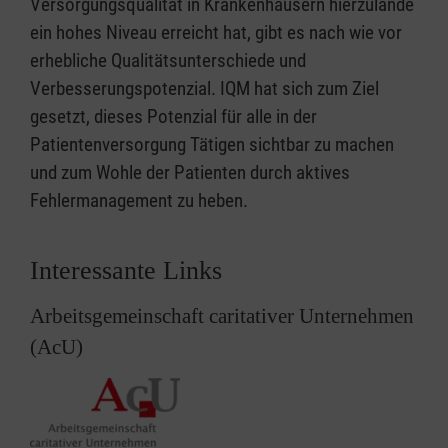
Versorgungsqualität in Krankenhäusern hierzulande
ist ein in der Frömmigkeit des Judentums
Amiens im Jahr 1802 die souveränen Rechte
ein hohes Niveau erreicht hat, gibt es nach wie vor
verwurzeltes Bild. Der leidende Gottesknecht
des Ordens ausdrücklich bestätigt wurden,
erhebliche Qualitätsunterschiede und
wird das Volk durch seine Selbsthingabe
kann der Orden nie mehr auf die Insel
Verbesserungspotenzial. IQM hat sich zum Ziel
erlösen. (vgl. Jes 52,13-53,12)
zurückkehren.
gesetzt, dieses Potenzial für alle in der
Patientenversorgung Tätigen sichtbar zu machen
1834 Rom
und zum Wohle der Patienten durch aktives
Nachdem sich der Orden vorübergehend nach
Fehlermanagement zu heben.
Messina, Catania und Ferrara zurückgezogen
hatte, lässt er sich im Jahr 1834 endgültig in
Interessante Links
Rom nieder, wo er unter dem Schutz der
Exterritorialität steht und in der Via Condotti
Arbeitsgemeinschaft caritativer Unternehmen
68 den Magistralpalast sowie auf dem Aventin
(AcU)
die Magistralvilla besitzt.
20. und 21. Jahrhundert
Die ursprüngliche Mission, der Hospitaldienst,