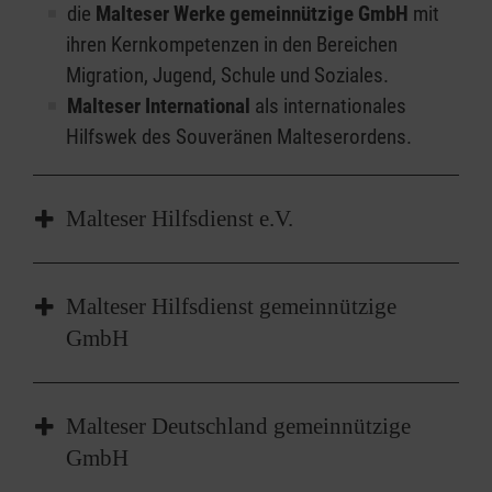
die
Malteser Werke gemeinnützige GmbH
mit
ihren Kernkompetenzen in den Bereichen
Migration, Jugend, Schule und Soziales.
Malteser International
als internationales
Hilfswek des Souveränen Malteserordens.
Malteser Hilfsdienst e.V.
Der Malteser Hilfsdienst ist mit über einer
Malteser Hilfsdienst gemeinnützige
Million Förderern einer der großen caritativen
GmbH
Dienstleister in Deutschland. Die katholische
Hilfsorganisation ist als eingetragener Verein
In der Malteser Hilfsdienst gemeinnützigen
(e.V.) und gemeinnützige Gesellschaft mit
Malteser Deutschland gemeinnützige
GmbH fassen die Malteser einen Großteil ihrer
beschränkter Haftung (gGmbH) bundesweit an
GmbH
sozialunternehmerischen Dienste zusammen.
mehr als 700 Orten vertreten. 1953 durch den