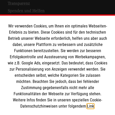
Transparenz
Spenden und Helfen
Spendenkonto
Wir verwenden Cookies, um Ihnen ein optimales Webseiten-
Empfänger: Malteser Hilfsdienst e.V.
Erlebnis zu bieten. Diese Cookies sind für den technischen
Betrieb unserer Webseite erforderlich, helfen uns aber auch
IBAN: DE10 3706 0120 1201 2000 12
dabei, unsere Plattform zu verbessern und zusätzliche
BIC: GENODED 1PA7
Funktionen bereitzustellen. Sie werden zur besseren
Erfolgskontrolle und Aussteuerung von Werbekampagnen,
wie z.B. Google Ads, eingesetzt. Das bedeutet, dass Cookies
zur Personalisierung von Anzeigen verwendet werden. Sie
entscheiden selbst, welche Kategorien Sie zulassen
möchten. Beachten Sie jedoch, dass bei fehlender
Zustimmung gegebenenfalls nicht mehr alle
Funktionalitäten der Webseite zur Verfügung stehen.
Weitere Infos finden Sie in unseren speziellen Cookie-
Newsletter abonnieren
Datenschutzhinweisen unter folgendem
Link
.