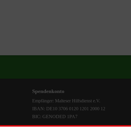
Spendenkonto
Empfänger: Malteser Hilfsdienst e.V.
IBAN: DE10 3706 0120 1201 2000 12
BIC: GENODED 1PA7