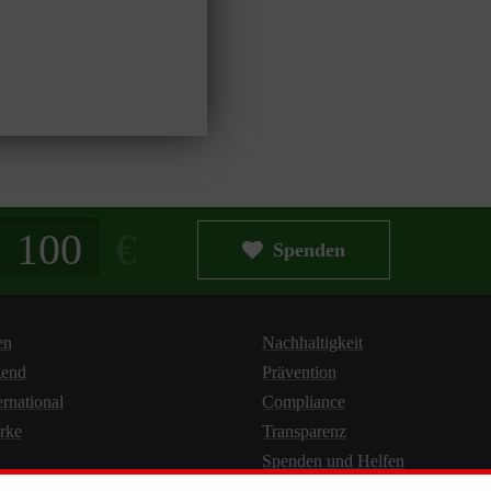
g in Euro
Spenden
en
Nachhaltigkeit
gend
Prävention
ernational
Compliance
rke
Transparenz
Spenden und Helfen