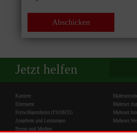
Spendenbetra
Jetzt helfen
Karriere
Malteserord
Ehrenamt
Malteser Ju
Freiwilligendienst (FSJ/BFD)
Malteser Int
Angebote und Leistungen
Malteser We
Presse und Medien