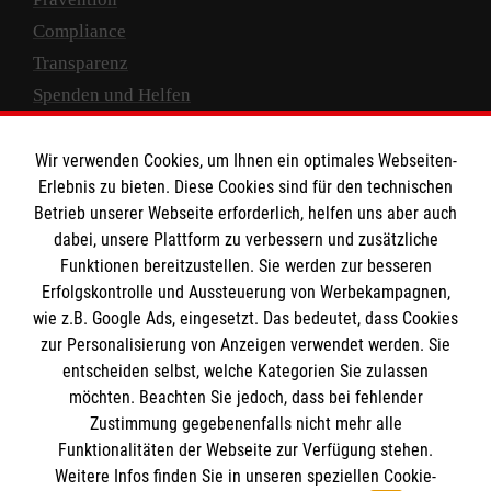
Compliance
Transparenz
Spenden und Helfen
Spendenkonto
Wir verwenden Cookies, um Ihnen ein optimales Webseiten-
Empfänger: Malteser Hilfsdienst e.V.
Erlebnis zu bieten. Diese Cookies sind für den technischen
Betrieb unserer Webseite erforderlich, helfen uns aber auch
IBAN: DE10 3706 0120 1201 2000 12
dabei, unsere Plattform zu verbessern und zusätzliche
BIC: GENODED 1PA7
Funktionen bereitzustellen. Sie werden zur besseren
Erfolgskontrolle und Aussteuerung von Werbekampagnen,
wie z.B. Google Ads, eingesetzt. Das bedeutet, dass Cookies
zur Personalisierung von Anzeigen verwendet werden. Sie
entscheiden selbst, welche Kategorien Sie zulassen
möchten. Beachten Sie jedoch, dass bei fehlender
Zustimmung gegebenenfalls nicht mehr alle
Funktionalitäten der Webseite zur Verfügung stehen.
Weitere Infos finden Sie in unseren speziellen Cookie-
Newsletter abonnieren