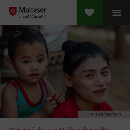
Jana Ašenbrennerová