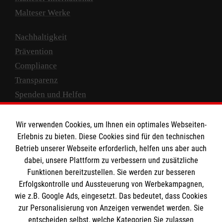
Malteser Werke
Nachhaltigkeit
Prävention
Compliance
Transparenz
Spenden und Helfen
Spendenkonto
Wir verwenden Cookies, um Ihnen ein optimales Webseiten-
Empfänger: Malteser Hilfsdienst e.V.
Erlebnis zu bieten. Diese Cookies sind für den technischen
Betrieb unserer Webseite erforderlich, helfen uns aber auch
IBAN: DE10 3706 0120 1201 2000 12
dabei, unsere Plattform zu verbessern und zusätzliche
BIC: GENODED 1PA7
Funktionen bereitzustellen. Sie werden zur besseren
Erfolgskontrolle und Aussteuerung von Werbekampagnen,
wie z.B. Google Ads, eingesetzt. Das bedeutet, dass Cookies
zur Personalisierung von Anzeigen verwendet werden. Sie
entscheiden selbst, welche Kategorien Sie zulassen