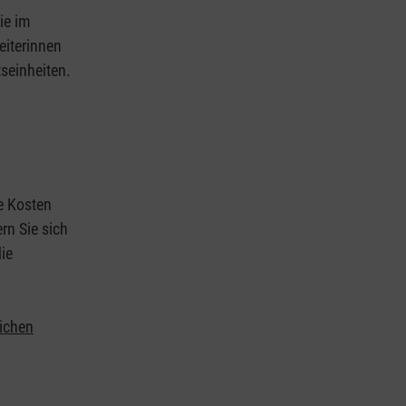
ie im
eiterinnen
tseinheiten.
ie Kosten
rn Sie sich
ie
lichen