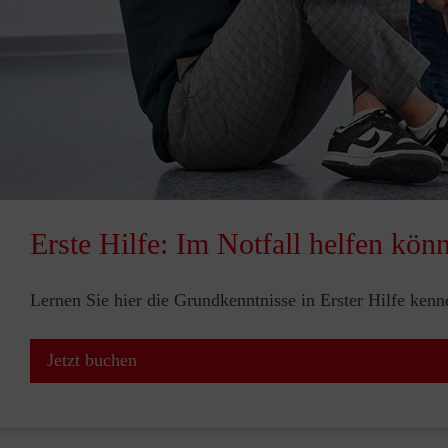
Erste Hilfe: Im Notfall helfen kön
Lernen Sie hier die Grundkenntnisse in Erster Hilfe ken
Jetzt buchen