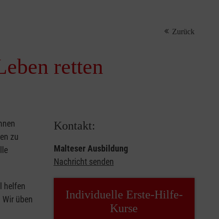
Zurück
Leben retten
önnen
Kontakt:
sen zu
Malteser Ausbildung
lle
Nachricht senden
l helfen
Individuelle Erste-Hilfe-
. Wir üben
Kurse