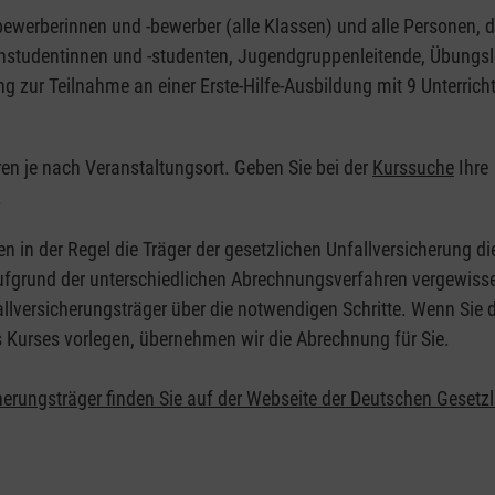
nbewerberinnen und -bewerber (alle Klassen) und alle Personen, d
zinstudentinnen und -studenten, Jugendgruppenleitende, Übungsl
ng zur Teilnahme an einer Erste-Hilfe-Ausbildung mit 9 Unterrich
eren je nach Veranstaltungsort. Geben Sie bei der
Kurssuche
Ihre
.
en in der Regel die Träger der gesetzlichen Unfallversicherung d
 Aufgrund der unterschiedlichen Abrechnungsverfahren vergewisse
allversicherungsträger über die notwendigen Schritte. Wenn Sie d
s Kurses vorlegen, übernehmen wir die Abrechnung für Sie.
herungsträger finden Sie auf der Webseite der Deutschen Gesetz