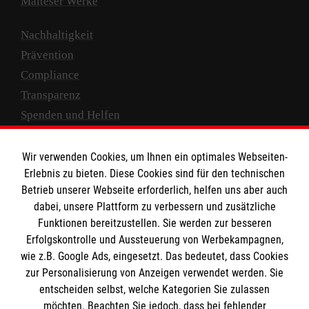
Malteser Werke
Nachhaltigkeit
Prävention
Compliance
Transparenz
Spenden und Helfen
Spendenkonto
Wir verwenden Cookies, um Ihnen ein optimales Webseiten-
Empfänger: Malteser Hilfsdienst e.V.
Erlebnis zu bieten. Diese Cookies sind für den technischen
Betrieb unserer Webseite erforderlich, helfen uns aber auch
IBAN: DE10 3706 0120 1201 2000 12
dabei, unsere Plattform zu verbessern und zusätzliche
BIC: GENODED 1PA7
Funktionen bereitzustellen. Sie werden zur besseren
Erfolgskontrolle und Aussteuerung von Werbekampagnen,
wie z.B. Google Ads, eingesetzt. Das bedeutet, dass Cookies
zur Personalisierung von Anzeigen verwendet werden. Sie
entscheiden selbst, welche Kategorien Sie zulassen
möchten. Beachten Sie jedoch, dass bei fehlender