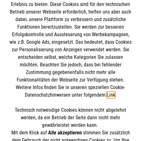
Empfänger: Malteser Hilfsdienst e.V.
Erlebnis zu bieten. Diese Cookies sind für den technischen
Betrieb unserer Webseite erforderlich, helfen uns aber auch
IBAN: DE10 3706 0120 1201 2000 12
dabei, unsere Plattform zu verbessern und zusätzliche
BIC: GENODED 1PA7
Funktionen bereitzustellen. Sie werden zur besseren
Erfolgskontrolle und Aussteuerung von Werbekampagnen,
wie z.B. Google Ads, eingesetzt. Das bedeutet, dass Cookies
zur Personalisierung von Anzeigen verwendet werden. Sie
entscheiden selbst, welche Kategorien Sie zulassen
möchten. Beachten Sie jedoch, dass bei fehlender
Zustimmung gegebenenfalls nicht mehr alle
Funktionalitäten der Webseite zur Verfügung stehen.
Weitere Infos finden Sie in unseren speziellen Cookie-
Newsletter abonnieren
Datenschutzhinweisen unter folgendem
Link
.
Technisch notwendige Cookies können nicht abgelehnt
Cookies verwalten
|
AGB
|
Impressum
|
Datenschutz
|
werden, da ein Betrieb der Seite dann nicht mehr
Barrierefreiheit
|
Kontakt
|
Sharepoint
|
Mediathek
gewährleistet werden kann.
Mit dem Klick auf
Alle akzeptieren
stimmen Sie zusätzlich
dem Gebrauch der nicht notwendigen Cookies zu. Um Ihre