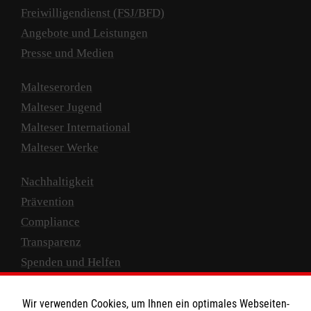
Freiwilligendienst (FSJ/BFD)
Angebote und Leistungen
Presse und Medien
Malteserorden
Malteser Jugend
Malteser International
Malteser Werke
Nachhaltigkeit
Prävention
Compliance
Transparenz
Spenden und Helfen
Spendenkonto
Wir verwenden Cookies, um Ihnen ein optimales Webseiten-