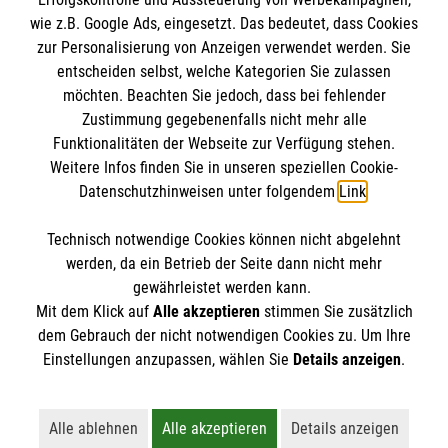
wie z.B. Google Ads, eingesetzt. Das bedeutet, dass Cookies
zur Personalisierung von Anzeigen verwendet werden. Sie
entscheiden selbst, welche Kategorien Sie zulassen
möchten. Beachten Sie jedoch, dass bei fehlender
Zustimmung gegebenenfalls nicht mehr alle
Funktionalitäten der Webseite zur Verfügung stehen.
Weitere Infos finden Sie in unseren speziellen Cookie-
Newsletter abonnieren
Datenschutzhinweisen unter folgendem
Link
.
Technisch notwendige Cookies können nicht abgelehnt
Cookies verwalten
|
AGB
|
Impressum
|
Datenschutz
|
werden, da ein Betrieb der Seite dann nicht mehr
Barrierefreiheit
|
Kontakt
|
Sharepoint
|
Mediathek
gewährleistet werden kann.
Mit dem Klick auf
Alle akzeptieren
stimmen Sie zusätzlich
dem Gebrauch der nicht notwendigen Cookies zu. Um Ihre
Einstellungen anzupassen, wählen Sie
Details anzeigen
.
Alle ablehnen
Alle akzeptieren
Details anzeigen
Lehnt alle nicht-essentiellen Cookies ab
Akzeptiert alle Cookies einschließl
Öffnet detaillie