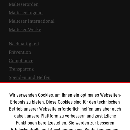
Malteserorden
Malteser Jugend
Malteser International
Malteser Werke
Nachhaltigkeit
Prävention
Compliance
Transparenz
Spenden und Helfen
Spendenkonto
Wir verwenden Cookies, um Ihnen ein optimales Webseiten-
Empfänger: Malteser Hilfsdienst e.V.
Erlebnis zu bieten. Diese Cookies sind für den technischen
Betrieb unserer Webseite erforderlich, helfen uns aber auch
IBAN: DE10 3706 0120 1201 2000 12
dabei, unsere Plattform zu verbessern und zusätzliche
BIC: GENODED 1PA7
Funktionen bereitzustellen. Sie werden zur besseren
Erfolgskontrolle und Aussteuerung von Werbekampagnen,