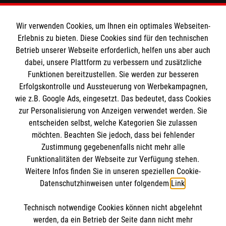
Spendenkonto
Wir verwenden Cookies, um Ihnen ein optimales Webseiten-
Empfänger: Malteser Hilfsdienst e.V.
Erlebnis zu bieten. Diese Cookies sind für den technischen
Betrieb unserer Webseite erforderlich, helfen uns aber auch
IBAN: DE10 3706 0120 1201 2000 12
dabei, unsere Plattform zu verbessern und zusätzliche
BIC: GENODED 1PA7
Funktionen bereitzustellen. Sie werden zur besseren
Erfolgskontrolle und Aussteuerung von Werbekampagnen,
wie z.B. Google Ads, eingesetzt. Das bedeutet, dass Cookies
zur Personalisierung von Anzeigen verwendet werden. Sie
entscheiden selbst, welche Kategorien Sie zulassen
möchten. Beachten Sie jedoch, dass bei fehlender
Zustimmung gegebenenfalls nicht mehr alle
Funktionalitäten der Webseite zur Verfügung stehen.
Weitere Infos finden Sie in unseren speziellen Cookie-
Newsletter abonnieren
Datenschutzhinweisen unter folgendem
Link
.
Technisch notwendige Cookies können nicht abgelehnt
Cookies verwalten
|
AGB
|
Impressum
|
Datenschutz
|
werden, da ein Betrieb der Seite dann nicht mehr
Barrierefreiheit
|
Kontakt
|
Sharepoint
|
Mediathek