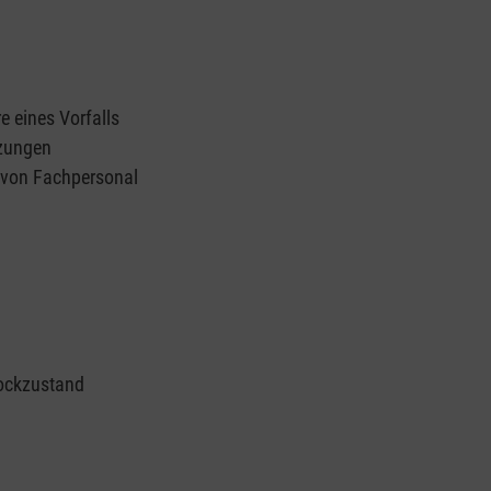
e eines Vorfalls
tzungen
n von Fachpersonal
ockzustand