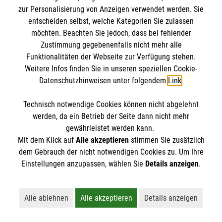
bestehenden Einheiten der großen
zur Personalisierung von Anzeigen verwendet werden. Sie
Hilfsorganisationen im Bevölkerungsschutz
entscheiden selbst, welche Kategorien Sie zulassen
eingebunden. Das soll zu einem längerfristigen
möchten. Beachten Sie jedoch, dass bei fehlender
Engagement der Freiwilligen führen. Anders als zum
Zustimmung gegebenenfalls nicht mehr alle
Funktionalitäten der Webseite zur Verfügung stehen.
Beispiel ein einjähriges Vollzeit-Gesellschaftsjahr
Weitere Infos finden Sie in unseren speziellen Cookie-
könnte dieser Dienst auch berufsbegleitend
Datenschutzhinweisen unter folgendem
Link
.
geleistet werden und wäre damit attraktiv für
Menschen verschiedener Altersgruppen und in
Technisch notwendige Cookies können nicht abgelehnt
verschiedenen Lebenssituationen.
werden, da ein Betrieb der Seite dann nicht mehr
gewährleistet werden kann.
Mit dem Klick auf
Alle akzeptieren
stimmen Sie zusätzlich
dem Gebrauch der nicht notwendigen Cookies zu. Um Ihre
Freiwilligendienste müssen attraktiver
Einstellungen anzupassen, wählen Sie
Details anzeigen
.
werden
Alle ablehnen
Alle akzeptieren
Details anzeigen
Lehnt alle nicht-essentiellen Cookies ab
Akzeptiert alle Cookies einschließl
Öffnet detaillie