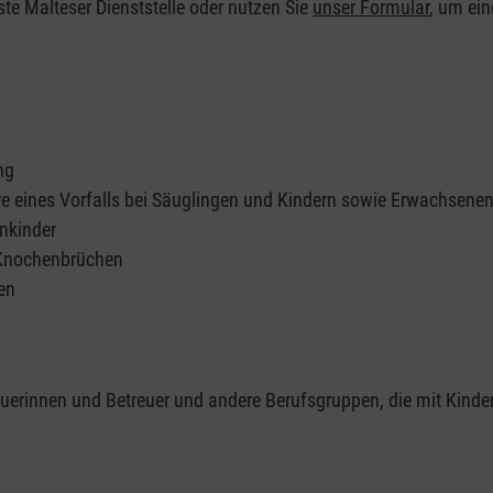
ste Malteser Dienststelle oder nutzen Sie
unser Formular
, um ei
ng
re eines Vorfalls bei Säuglingen und Kindern sowie Erwachsene
nkinder
 Knochenbrüchen
en
reuerinnen und Betreuer und andere Berufsgruppen, die mit Kinde