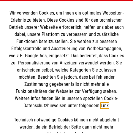
Spendenkonto
Wir verwenden Cookies, um Ihnen ein optimales Webseiten-
Empfänger: Malteser Hilfsdienst e.V.
Erlebnis zu bieten. Diese Cookies sind für den technischen
Betrieb unserer Webseite erforderlich, helfen uns aber auch
IBAN: DE10 3706 0120 1201 2000 12
dabei, unsere Plattform zu verbessern und zusätzliche
BIC: GENODED 1PA7
Funktionen bereitzustellen. Sie werden zur besseren
Erfolgskontrolle und Aussteuerung von Werbekampagnen,
wie z.B. Google Ads, eingesetzt. Das bedeutet, dass Cookies
zur Personalisierung von Anzeigen verwendet werden. Sie
entscheiden selbst, welche Kategorien Sie zulassen
möchten. Beachten Sie jedoch, dass bei fehlender
Zustimmung gegebenenfalls nicht mehr alle
Funktionalitäten der Webseite zur Verfügung stehen.
Weitere Infos finden Sie in unseren speziellen Cookie-
Newsletter abonnieren
Datenschutzhinweisen unter folgendem
Link
.
Technisch notwendige Cookies können nicht abgelehnt
Cookies verwalten
|
AGB
|
Impressum
|
Datenschutz
|
werden, da ein Betrieb der Seite dann nicht mehr
Barrierefreiheit
|
Kontakt
|
Sharepoint
|
Mediathek