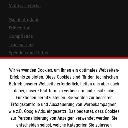
Hilfe und Rat bei Fragen rund um Demenz.
Malteser Werke
Nationale Demenzstrategie
Im Sommer 2020 hat die Bundesregierung
Nachhaltigkeit
die Nationale Demenzstrategie
Prävention
verabschiedet, die die Versorgung von
Compliance
Menschen mit Demenz und die
Transparenz
Unterstützung der Angehörigen
Spenden und Helfen
verbessern und die Erforschung der
Demenzerkrankung intensivieren soll. Die
Spendenkonto
Wir verwenden Cookies, um Ihnen ein optimales Webseiten-
Strategie enthält 27 Ziele und 160
Empfänger: Malteser Hilfsdienst e.V.
Erlebnis zu bieten. Diese Cookies sind für den technischen
Einzelmaßnahmen, die in den kommenden
Betrieb unserer Webseite erforderlich, helfen uns aber auch
IBAN: DE10 3706 0120 1201 2000 12
Jahren mit Unterstützung aller
dabei, unsere Plattform zu verbessern und zusätzliche
BIC: GENODED 1PA7
gesellschaftlichen Akteure erreicht
Funktionen bereitzustellen. Sie werden zur besseren
Erfolgskontrolle und Aussteuerung von Werbekampagnen,
werden sollen.
wie z.B. Google Ads, eingesetzt. Das bedeutet, dass Cookies
Alzheimer Disease International (ADI)
zur Personalisierung von Anzeigen verwendet werden. Sie
Einen guten Überblick über die globale
entscheiden selbst, welche Kategorien Sie zulassen