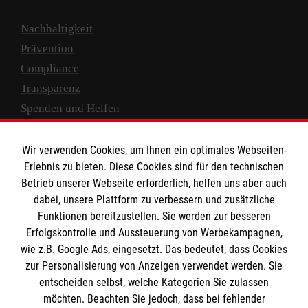
Nachhaltigkeit
Prävention
Compliance
Transparenz
Spenden und Helfen
Spendenkonto
Wir verwenden Cookies, um Ihnen ein optimales Webseiten-
Empfänger: Malteser Hilfsdienst e.V.
Erlebnis zu bieten. Diese Cookies sind für den technischen
Betrieb unserer Webseite erforderlich, helfen uns aber auch
IBAN: DE10 3706 0120 1201 2000 12
dabei, unsere Plattform zu verbessern und zusätzliche
BIC: GENODED 1PA7
Funktionen bereitzustellen. Sie werden zur besseren
Erfolgskontrolle und Aussteuerung von Werbekampagnen,
wie z.B. Google Ads, eingesetzt. Das bedeutet, dass Cookies
zur Personalisierung von Anzeigen verwendet werden. Sie
entscheiden selbst, welche Kategorien Sie zulassen
möchten. Beachten Sie jedoch, dass bei fehlender