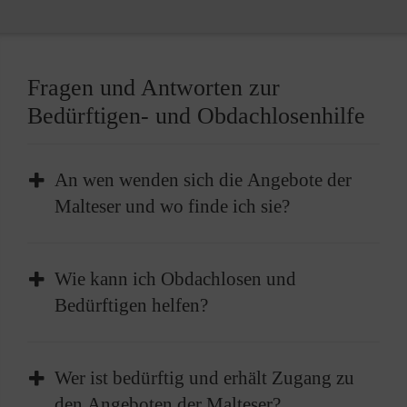
Fragen und Antworten zur
Bedürftigen- und Obdachlosenhilfe
An wen wenden sich die Angebote der
Malteser und wo finde ich sie?
Die Angebote der Malteser stehen allen
Wie kann ich Obdachlosen und
Menschen am Rande unserer Gesellschaft
Bedürftigen helfen?
offen. Das können Obdachlose, Personen mit
einem geringen Einkommen oder einer kleinen
Wir freuen uns jederzeit über ehrenamtliche
Rente, Geflüchtete oder Alleinerziehende
Wer ist bedürftig und erhält Zugang zu
Helferinnen und Helfer. Gerade in der
sein. Zum Teil ist für die Nutzung unserer
den Angeboten der Malteser?