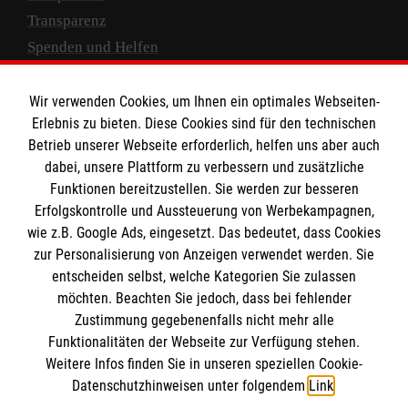
Transparenz
Spenden und Helfen
Spendenkonto
Wir verwenden Cookies, um Ihnen ein optimales Webseiten-
Empfänger: Malteser Hilfsdienst e.V.
Erlebnis zu bieten. Diese Cookies sind für den technischen
Betrieb unserer Webseite erforderlich, helfen uns aber auch
IBAN: DE10 3706 0120 1201 2000 12
dabei, unsere Plattform zu verbessern und zusätzliche
BIC: GENODED 1PA7
Funktionen bereitzustellen. Sie werden zur besseren
Erfolgskontrolle und Aussteuerung von Werbekampagnen,
wie z.B. Google Ads, eingesetzt. Das bedeutet, dass Cookies
zur Personalisierung von Anzeigen verwendet werden. Sie
entscheiden selbst, welche Kategorien Sie zulassen
möchten. Beachten Sie jedoch, dass bei fehlender
Zustimmung gegebenenfalls nicht mehr alle
Funktionalitäten der Webseite zur Verfügung stehen.
Weitere Infos finden Sie in unseren speziellen Cookie-
Newsletter abonnieren
Datenschutzhinweisen unter folgendem
Link
.