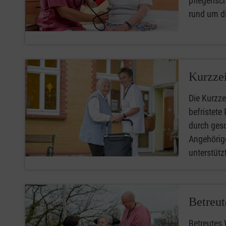
pflegerisc
rund um di
Kurzzei
Die Kurzzei
befristete
durch gesc
Angehörige
unterstütz
Betreu
Betreutes