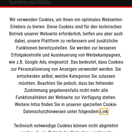
Spenden und Helfen
Spendenkonto
Wir verwenden Cookies, um Ihnen ein optimales Webseiten-
Empfänger: Malteser Hilfsdienst e.V.
Erlebnis zu bieten. Diese Cookies sind für den technischen
Betrieb unserer Webseite erforderlich, helfen uns aber auch
IBAN: DE10 3706 0120 1201 2000 12
dabei, unsere Plattform zu verbessern und zusätzliche
BIC: GENODED 1PA7
Funktionen bereitzustellen. Sie werden zur besseren
Erfolgskontrolle und Aussteuerung von Werbekampagnen,
wie z.B. Google Ads, eingesetzt. Das bedeutet, dass Cookies
zur Personalisierung von Anzeigen verwendet werden. Sie
entscheiden selbst, welche Kategorien Sie zulassen
möchten. Beachten Sie jedoch, dass bei fehlender
Zustimmung gegebenenfalls nicht mehr alle
Funktionalitäten der Webseite zur Verfügung stehen.
Weitere Infos finden Sie in unseren speziellen Cookie-
Newsletter abonnieren
Datenschutzhinweisen unter folgendem
Link
.
Technisch notwendige Cookies können nicht abgelehnt
Cookies verwalten
|
AGB
|
Impressum
|
Datenschutz
|