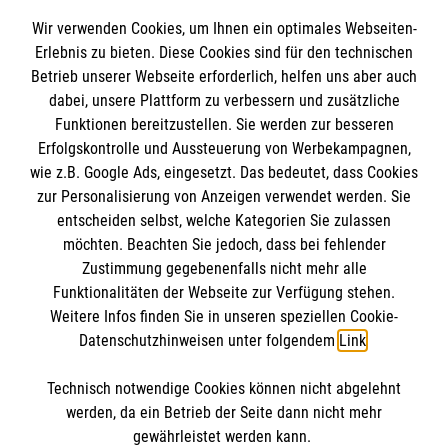
Spendenkonto
Wir verwenden Cookies, um Ihnen ein optimales Webseiten-
Empfänger: Malteser Hilfsdienst e.V.
Erlebnis zu bieten. Diese Cookies sind für den technischen
Betrieb unserer Webseite erforderlich, helfen uns aber auch
IBAN: DE10 3706 0120 1201 2000 12
dabei, unsere Plattform zu verbessern und zusätzliche
BIC: GENODED 1PA7
Funktionen bereitzustellen. Sie werden zur besseren
Erfolgskontrolle und Aussteuerung von Werbekampagnen,
wie z.B. Google Ads, eingesetzt. Das bedeutet, dass Cookies
zur Personalisierung von Anzeigen verwendet werden. Sie
entscheiden selbst, welche Kategorien Sie zulassen
möchten. Beachten Sie jedoch, dass bei fehlender
Zustimmung gegebenenfalls nicht mehr alle
Funktionalitäten der Webseite zur Verfügung stehen.
Weitere Infos finden Sie in unseren speziellen Cookie-
Newsletter abonnieren
Datenschutzhinweisen unter folgendem
Link
.
Technisch notwendige Cookies können nicht abgelehnt
Cookies verwalten
|
AGB
|
Impressum
|
Datenschutz
|
werden, da ein Betrieb der Seite dann nicht mehr
Barrierefreiheit
|
Kontakt
|
Sharepoint
|
Mediathek
gewährleistet werden kann.