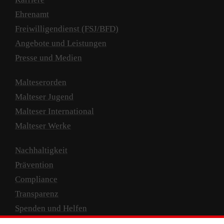
Ehrenamt
Freiwilligendienst (FSJ/BFD)
Angebote und Leistungen
Presse und Medien
Malteserorden
Malteser Jugend
Malteser International
Malteser Werke
Nachhaltigkeit
Prävention
Compliance
Transparenz
Spenden und Helfen