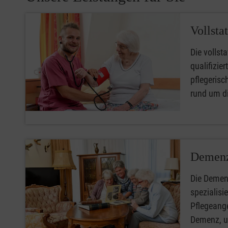
Vollsta
Die vollsta
qualifizie
pflegerisc
rund um di
Demenz
Die Demen
spezialisi
Pflegeang
Demenz, u