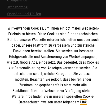
Compliance
Transparenz
Spenden und Helfen
Spendenkonto
Wir verwenden Cookies, um Ihnen ein optimales Webseiten-
Empfänger: Malteser Hilfsdienst e.V.
Erlebnis zu bieten. Diese Cookies sind für den technischen
Betrieb unserer Webseite erforderlich, helfen uns aber auch
IBAN: DE10 3706 0120 1201 2000 12
dabei, unsere Plattform zu verbessern und zusätzliche
BIC: GENODED 1PA7
Funktionen bereitzustellen. Sie werden zur besseren
Erfolgskontrolle und Aussteuerung von Werbekampagnen,
wie z.B. Google Ads, eingesetzt. Das bedeutet, dass Cookies
zur Personalisierung von Anzeigen verwendet werden. Sie
entscheiden selbst, welche Kategorien Sie zulassen
möchten. Beachten Sie jedoch, dass bei fehlender
Zustimmung gegebenenfalls nicht mehr alle
Funktionalitäten der Webseite zur Verfügung stehen.
Weitere Infos finden Sie in unseren speziellen Cookie-
Newsletter abonnieren
Datenschutzhinweisen unter folgendem
Link
.