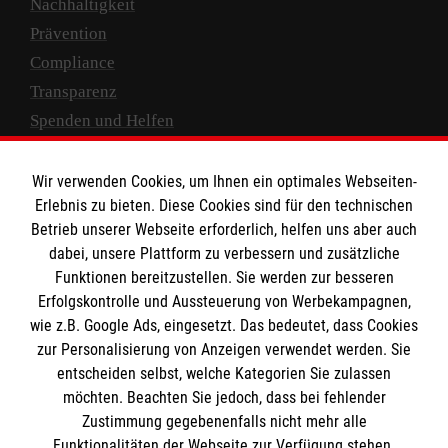
Nachhaltigkeit
Prävention
Compliance
Transparenz
Spenden und Helfen
Spendenkonto
Wir verwenden Cookies, um Ihnen ein optimales Webseiten-
Empfänger: Malteser Hilfsdienst e.V.
Erlebnis zu bieten. Diese Cookies sind für den technischen
Betrieb unserer Webseite erforderlich, helfen uns aber auch
IBAN: DE10 3706 0120 1201 2000 12
dabei, unsere Plattform zu verbessern und zusätzliche
BIC: GENODED 1PA7
Funktionen bereitzustellen. Sie werden zur besseren
Erfolgskontrolle und Aussteuerung von Werbekampagnen,
wie z.B. Google Ads, eingesetzt. Das bedeutet, dass Cookies
zur Personalisierung von Anzeigen verwendet werden. Sie
entscheiden selbst, welche Kategorien Sie zulassen
möchten. Beachten Sie jedoch, dass bei fehlender
Zustimmung gegebenenfalls nicht mehr alle
Funktionalitäten der Webseite zur Verfügung stehen.