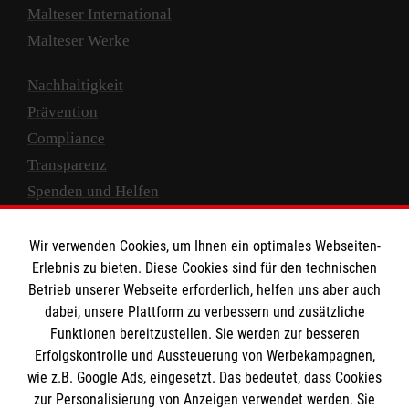
Malteser International
Malteser Werke
Nachhaltigkeit
Prävention
Compliance
Transparenz
Spenden und Helfen
Spendenkonto
Wir verwenden Cookies, um Ihnen ein optimales Webseiten-
Empfänger: Malteser Hilfsdienst e.V.
Erlebnis zu bieten. Diese Cookies sind für den technischen
Betrieb unserer Webseite erforderlich, helfen uns aber auch
IBAN: DE10 3706 0120 1201 2000 12
dabei, unsere Plattform zu verbessern und zusätzliche
BIC: GENODED 1PA7
Funktionen bereitzustellen. Sie werden zur besseren
Erfolgskontrolle und Aussteuerung von Werbekampagnen,
wie z.B. Google Ads, eingesetzt. Das bedeutet, dass Cookies
zur Personalisierung von Anzeigen verwendet werden. Sie