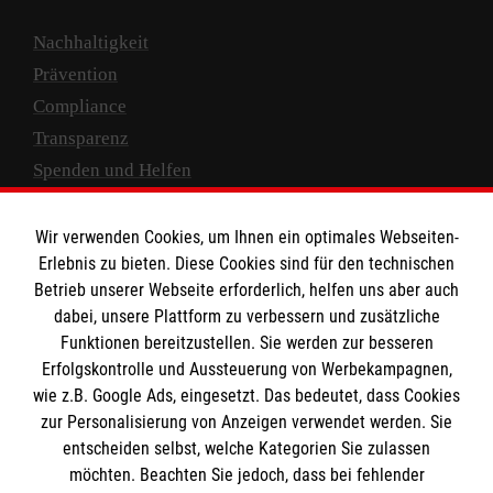
Nachhaltigkeit
Prävention
Compliance
Transparenz
Spenden und Helfen
Spendenkonto
Wir verwenden Cookies, um Ihnen ein optimales Webseiten-
Empfänger: Malteser Hilfsdienst e.V.
Erlebnis zu bieten. Diese Cookies sind für den technischen
Betrieb unserer Webseite erforderlich, helfen uns aber auch
IBAN: DE10 3706 0120 1201 2000 12
dabei, unsere Plattform zu verbessern und zusätzliche
BIC: GENODED 1PA7
Funktionen bereitzustellen. Sie werden zur besseren
Erfolgskontrolle und Aussteuerung von Werbekampagnen,
wie z.B. Google Ads, eingesetzt. Das bedeutet, dass Cookies
zur Personalisierung von Anzeigen verwendet werden. Sie
entscheiden selbst, welche Kategorien Sie zulassen
möchten. Beachten Sie jedoch, dass bei fehlender