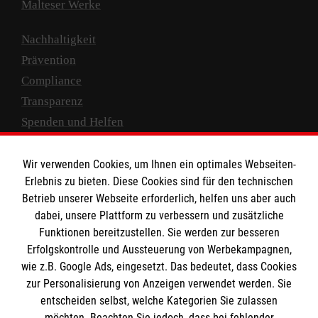
Malteser Werke
Nachhaltigkeit
Prävention
Compliance
Transparenz
Spenden und Helfen
Spendenkonto
Wir verwenden Cookies, um Ihnen ein optimales Webseiten-
Empfänger: Malteser Hilfsdienst e.V.
Erlebnis zu bieten. Diese Cookies sind für den technischen
Betrieb unserer Webseite erforderlich, helfen uns aber auch
IBAN: DE10 3706 0120 1201 2000 12
dabei, unsere Plattform zu verbessern und zusätzliche
BIC: GENODED 1PA7
Funktionen bereitzustellen. Sie werden zur besseren
Erfolgskontrolle und Aussteuerung von Werbekampagnen,
wie z.B. Google Ads, eingesetzt. Das bedeutet, dass Cookies
zur Personalisierung von Anzeigen verwendet werden. Sie
entscheiden selbst, welche Kategorien Sie zulassen
möchten. Beachten Sie jedoch, dass bei fehlender