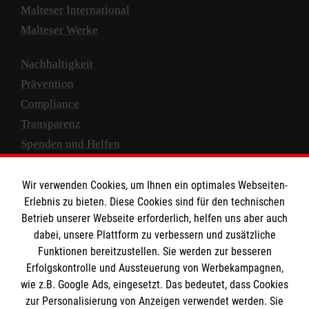
Malteser International
Malteser Werke
Nachhaltigkeit
Prävention
Compliance
Transparenz
Spenden und Helfen
Spendenkonto
Wir verwenden Cookies, um Ihnen ein optimales Webseiten-
Empfänger: Malteser Hilfsdienst e.V.
Erlebnis zu bieten. Diese Cookies sind für den technischen
Betrieb unserer Webseite erforderlich, helfen uns aber auch
IBAN: DE10 3706 0120 1201 2000 12
dabei, unsere Plattform zu verbessern und zusätzliche
BIC: GENODED 1PA7
Funktionen bereitzustellen. Sie werden zur besseren
Erfolgskontrolle und Aussteuerung von Werbekampagnen,
wie z.B. Google Ads, eingesetzt. Das bedeutet, dass Cookies
zur Personalisierung von Anzeigen verwendet werden. Sie