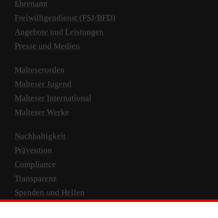
Ehrenamt
Freiwilligendienst (FSJ/BFD)
Angebote und Leistungen
Presse und Medien
Malteserorden
Malteser Jugend
Malteser International
Malteser Werke
Nachhaltigkeit
Prävention
Compliance
Transparenz
Spenden und Helfen
Spendenkonto