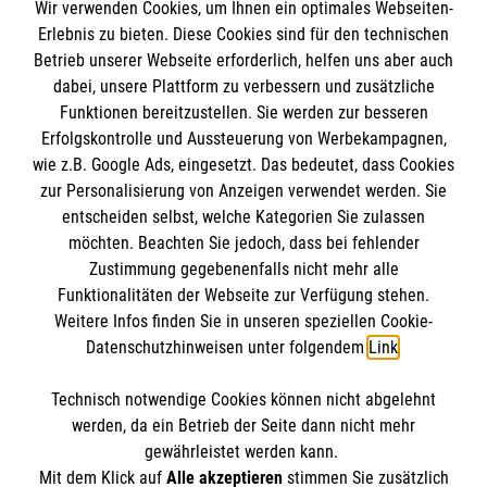
Wir verwenden Cookies, um Ihnen ein optimales Webseiten-
Empfänger: Malteser Hilfsdienst e.V.
Erlebnis zu bieten. Diese Cookies sind für den technischen
Betrieb unserer Webseite erforderlich, helfen uns aber auch
IBAN: DE10 3706 0120 1201 2000 12
dabei, unsere Plattform zu verbessern und zusätzliche
BIC: GENODED 1PA7
Funktionen bereitzustellen. Sie werden zur besseren
Erfolgskontrolle und Aussteuerung von Werbekampagnen,
wie z.B. Google Ads, eingesetzt. Das bedeutet, dass Cookies
zur Personalisierung von Anzeigen verwendet werden. Sie
entscheiden selbst, welche Kategorien Sie zulassen
möchten. Beachten Sie jedoch, dass bei fehlender
Zustimmung gegebenenfalls nicht mehr alle
Funktionalitäten der Webseite zur Verfügung stehen.
Weitere Infos finden Sie in unseren speziellen Cookie-
Newsletter abonnieren
Datenschutzhinweisen unter folgendem
Link
.
Technisch notwendige Cookies können nicht abgelehnt
Cookies verwalten
|
AGB
|
Impressum
|
Datenschutz
|
werden, da ein Betrieb der Seite dann nicht mehr
Barrierefreiheit
|
Kontakt
|
Sharepoint
|
Mediathek
gewährleistet werden kann.
Mit dem Klick auf
Alle akzeptieren
stimmen Sie zusätzlich