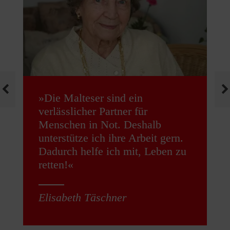
»Die Malteser sind ein
verlässlicher Partner für
Menschen in Not. Deshalb
unterstütze ich ihre Arbeit gern.
Dadurch helfe ich mit, Leben zu
retten!«
Elisabeth Täschner