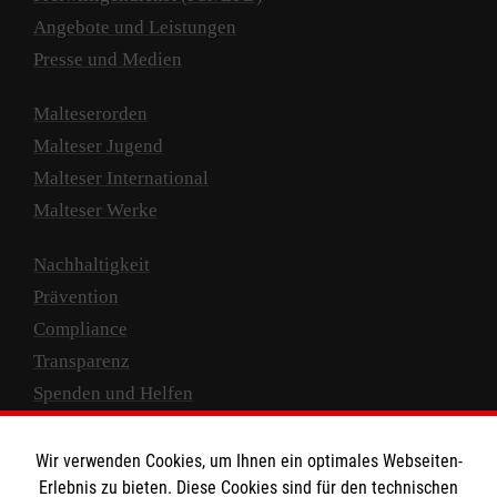
Angebote und Leistungen
Presse und Medien
Malteserorden
Malteser Jugend
Malteser International
Malteser Werke
Nachhaltigkeit
Prävention
Compliance
Transparenz
Spenden und Helfen
Spendenkonto
Wir verwenden Cookies, um Ihnen ein optimales Webseiten-
Empfänger: Malteser Hilfsdienst e.V.
Erlebnis zu bieten. Diese Cookies sind für den technischen