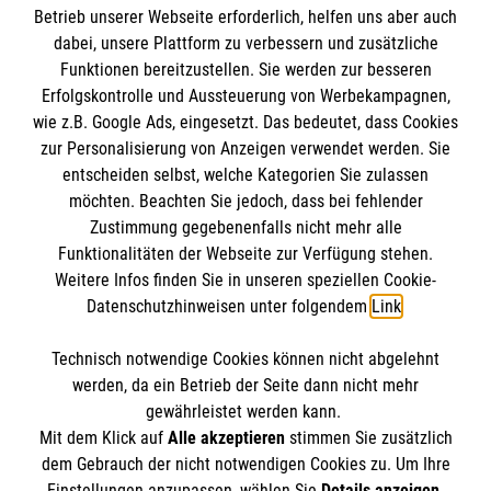
Betrieb unserer Webseite erforderlich, helfen uns aber auch
IBAN: DE10 3706 0120 1201 2000 12
dabei, unsere Plattform zu verbessern und zusätzliche
BIC: GENODED 1PA7
Funktionen bereitzustellen. Sie werden zur besseren
Erfolgskontrolle und Aussteuerung von Werbekampagnen,
wie z.B. Google Ads, eingesetzt. Das bedeutet, dass Cookies
zur Personalisierung von Anzeigen verwendet werden. Sie
entscheiden selbst, welche Kategorien Sie zulassen
möchten. Beachten Sie jedoch, dass bei fehlender
Zustimmung gegebenenfalls nicht mehr alle
Funktionalitäten der Webseite zur Verfügung stehen.
Weitere Infos finden Sie in unseren speziellen Cookie-
Newsletter abonnieren
Datenschutzhinweisen unter folgendem
Link
.
Technisch notwendige Cookies können nicht abgelehnt
Cookies verwalten
|
AGB
|
Impressum
|
Datenschutz
|
werden, da ein Betrieb der Seite dann nicht mehr
Barrierefreiheit
|
Kontakt
|
Sharepoint
|
Mediathek
gewährleistet werden kann.
Mit dem Klick auf
Alle akzeptieren
stimmen Sie zusätzlich
dem Gebrauch der nicht notwendigen Cookies zu. Um Ihre
Einstellungen anzupassen, wählen Sie
Details anzeigen
.