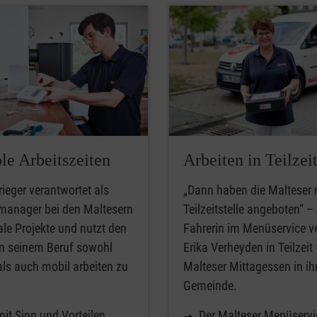
le Arbeitszeiten
Arbeiten in Teilzei
rieger verantwortet als
„Dann haben die Malteser 
manager bei den Maltesern
Teilzeitstelle angeboten“ – 
tale Projekte und nutzt den
Fahrerin im Menüservice ve
 in seinem Beruf sowohl
Erika Verheyden in Teilzeit 
 als auch mobil arbeiten zu
Malteser Mittagessen in ih
Gemeinde.
it Sinn und Vorteilen
Der Malteser Menüservi