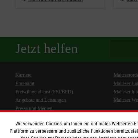
Spendenbetra
Jetzt helfen
Karriere
Malteserord
Ehrenamt
Malteser Ju
Freiwilligendienst (FSJ/BFD)
Malteser Int
Angebote und Leistungen
Malteser We
Presse und Medien
Wir verwenden Cookies, um Ihnen ein optimales Webseiten-Erle
Plattform zu verbessern und zusätzliche Funktionen bereitzuste