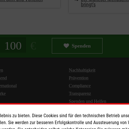
bringt's
g in Euro
Spenden
en
Nachhaltigkeit
gend
Prävention
ernational
Compliance
rke
Transparenz
Spenden und Helfen
bnis zu bieten. Diese Cookies sind für den technischen Betrieb unse
llen. Sie werden zur besseren Erfolgskontrolle und Aussteuerung von