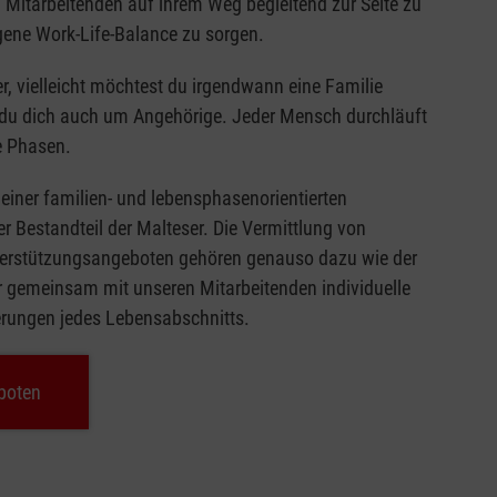
 Mitarbeitenden auf ihrem Weg begleitend zur Seite zu
ene Work-Life-Balance zu sorgen.
er, vielleicht möchtest du irgendwann eine Familie
 du dich auch um Angehörige. Jeder Mensch durchläuft
e Phasen.
 einer familien- und lebensphasenorientierten
ger Bestandteil der Malteser. Die Vermittlung von
terstützungsangeboten gehören genauso dazu wie der
ir gemeinsam mit unseren Mitarbeitenden individuelle
erungen jedes Lebensabschnitts.
boten