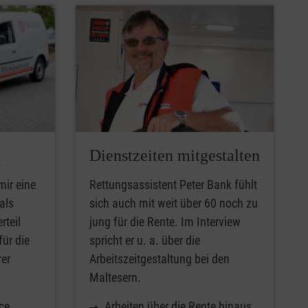
t
Dienstzeiten mitgestalten
mir eine
Rettungsassistent Peter Bank fühlt
als
sich auch mit weit über 60 noch zu
rteil
jung für die Rente. Im Interview
für die
spricht er u. a. über die
rer
Arbeitszeitgestaltung bei den
Maltesern.
ce
Arbeiten über die Rente hinaus