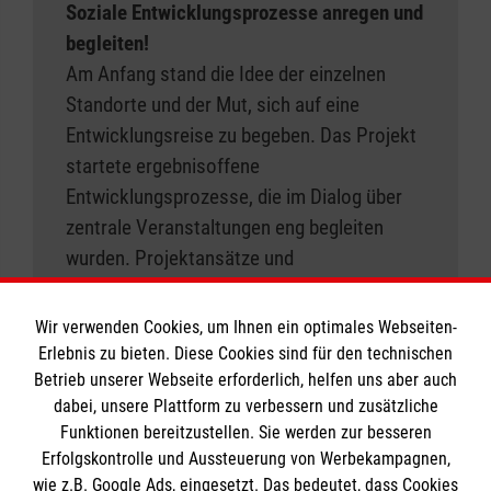
Soziale Entwicklungsprozesse anregen und
begleiten!
Am Anfang stand die Idee der einzelnen
Standorte und der Mut, sich auf eine
Entwicklungsreise zu begeben. Das Projekt
startete ergebnisoffene
Entwicklungsprozesse, die im Dialog über
zentrale Veranstaltungen eng begleiten
wurden. Projektansätze und
Umsetzungsschritte wurden gemeinsam in
der Gruppe aller Standorte mit einem
Wir verwenden Cookies, um Ihnen ein optimales Webseiten-
wissenschaftlichen Team reflektiert und
Erlebnis zu bieten. Diese Cookies sind für den technischen
angepasst – manche Idee sogar verworfen
Betrieb unserer Webseite erforderlich, helfen uns aber auch
dabei, unsere Plattform zu verbessern und zusätzliche
und ein neuer Weg eingeschlagen. Auch aus
Funktionen bereitzustellen. Sie werden zur besseren
diesem vermeintlichen „Scheitern“ oder
Erfolgskontrolle und Aussteuerung von Werbekampagnen,
„Unfertigen“ leitet das Projekt seine
wie z.B. Google Ads, eingesetzt. Das bedeutet, dass Cookies