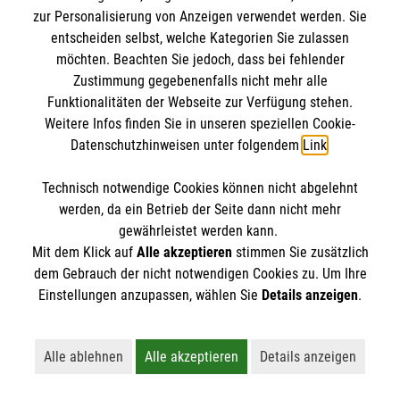
Erkenntnisse ab.
zur Personalisierung von Anzeigen verwendet werden. Sie
entscheiden selbst, welche Kategorien Sie zulassen
Das Projekt bot den Diensten an den
möchten. Beachten Sie jedoch, dass bei fehlender
Zustimmung gegebenenfalls nicht mehr alle
Standorten einen Rahmen, der Sicherheit
Funktionalitäten der Webseite zur Verfügung stehen.
vermittelt und Qualität gesichert und
Weitere Infos finden Sie in unseren speziellen Cookie-
gleichzeitig Freiräume für Kreativität und
Datenschutzhinweisen unter folgendem
Link
.
Gestaltung geschaffen hat.
Technisch notwendige Cookies können nicht abgelehnt
werden, da ein Betrieb der Seite dann nicht mehr
gefördert von und in Kooperation mit
gewährleistet werden kann.
Mit dem Klick auf
Alle akzeptieren
stimmen Sie zusätzlich
dem Gebrauch der nicht notwendigen Cookies zu. Um Ihre
Einstellungen anzupassen, wählen Sie
Details anzeigen
.
Alle ablehnen
Alle akzeptieren
Details anzeigen
Lehnt alle nicht-essentiellen Cookies ab
Akzeptiert alle Cookies einschließl
Öffnet detaillie