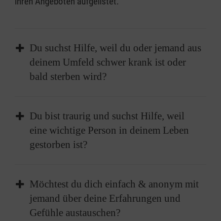
ihren Angeboten aufgelistet.
Du suchst Hilfe, weil du oder jemand aus
deinem Umfeld schwer krank ist oder
bald sterben wird?
Wir Malteser begleiten Menschen von jung bis
Du bist traurig und suchst Hilfe, weil
alt, die schwer krank sind oder bald sterben
eine wichtige Person in deinem Leben
werden. Wir sind auch für deren Familien und
gestorben ist?
Freunde da - und das in ganz Deutschland!
Unsere Ehrenamtlichen kommen dorthin, wo
Wir Malteser begleiten Erwachsene,
die Menschen derzeit leben: nach Hause, in die
Möchtest du dich einfach & anonym mit
Jugendliche und Kinder, wenn sie um einen
Pflegeeinrichtung, ins Krankenhaus oder auch
jemand über deine Erfahrungen und
gestorbenen Menschen trauern - und das in
ins Hospiz. Sie führen Gespräche, spielen,
Gefühle austauschen?
ganz Deutschland! Unsere Ehrenamtlichen
machen kleinere Ausflüge, übernehmen