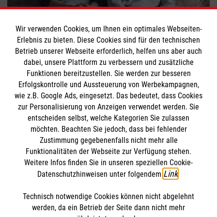
Hospizarbeit: Das musst du wissen
Wir verwenden Cookies, um Ihnen ein optimales Webseiten-
Erlebnis zu bieten. Diese Cookies sind für den technischen
#
Ehrenamt
#
Tod & Trauern
Betrieb unserer Webseite erforderlich, helfen uns aber auch
dabei, unsere Plattform zu verbessern und zusätzliche
Funktionen bereitzustellen. Sie werden zur besseren
Bewerte diesen Artikel
Erfolgskontrolle und Aussteuerung von Werbekampagnen,
wie z.B. Google Ads, eingesetzt. Das bedeutet, dass Cookies
zur Personalisierung von Anzeigen verwendet werden. Sie
entscheiden selbst, welche Kategorien Sie zulassen
möchten. Beachten Sie jedoch, dass bei fehlender
Zustimmung gegebenenfalls nicht mehr alle
Funktionalitäten der Webseite zur Verfügung stehen.
Weitere Infos finden Sie in unseren speziellen Cookie-
SPENDE AN DIE MALTESER
FINDE DEIN ENGAGEMENT
Link
Datenschutzhinweisen unter folgendem
.
Technisch notwendige Cookies können nicht abgelehnt
Themenübersicht
Über diesen Hub
werden, da ein Betrieb der Seite dann nicht mehr