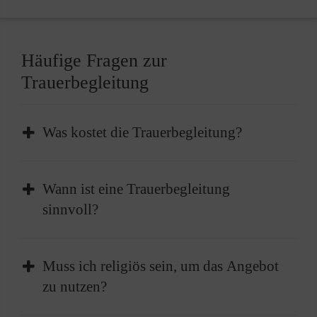
Häufige Fragen zur
Trauerbegleitung
Was kostet die Trauerbegleitung?
In der Regel ist die Trauerbegleitung der
Wann ist eine Trauerbegleitung
Malteser kostenlos. Sie wird überwiegend
sinnvoll?
durch ehrenamtliches Engagement und
Spenden ermöglicht.
Eine Trauerbegleitung ist sinnvoll, wenn Sie
Muss ich religiös sein, um das Angebot
Unterstützung im Umgang mit dem Verlust
zu nutzen?
eines nahestehenden Menschen suchen –