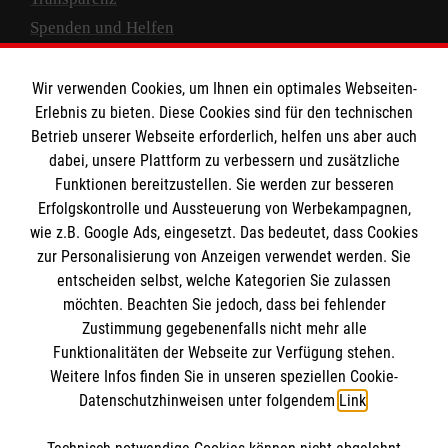
Spenden und Helfen
Spendenkonto
Wir verwenden Cookies, um Ihnen ein optimales Webseiten-
Empfänger: Malteser Hilfsdienst e.V.
Erlebnis zu bieten. Diese Cookies sind für den technischen
Betrieb unserer Webseite erforderlich, helfen uns aber auch
IBAN: DE10 3706 0120 1201 2000 12
dabei, unsere Plattform zu verbessern und zusätzliche
BIC: GENODED 1PA7
Funktionen bereitzustellen. Sie werden zur besseren
Erfolgskontrolle und Aussteuerung von Werbekampagnen,
wie z.B. Google Ads, eingesetzt. Das bedeutet, dass Cookies
zur Personalisierung von Anzeigen verwendet werden. Sie
entscheiden selbst, welche Kategorien Sie zulassen
möchten. Beachten Sie jedoch, dass bei fehlender
Zustimmung gegebenenfalls nicht mehr alle
Funktionalitäten der Webseite zur Verfügung stehen.
Weitere Infos finden Sie in unseren speziellen Cookie-
Newsletter abonnieren
Datenschutzhinweisen unter folgendem
Link
.