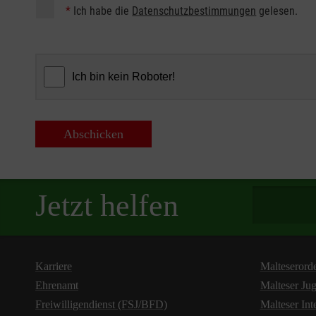
*
Ich habe die
Datenschutzbestimmungen
gelesen.
Abschicken
Spendenbetra
Jetzt helfen
Karriere
Malteserord
Ehrenamt
Malteser Ju
Freiwilligendienst (FSJ/BFD)
Malteser Int