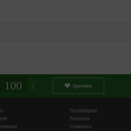
g in Euro
Spenden
en
Nachhaltigkeit
gend
Prävention
ernational
Compliance