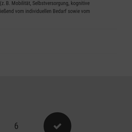
z. B. Mobilität, Selbstversorgung, kognitive
ließend vom individuellen Bedarf sowie vom
llem Bedarf können darunter vielfältige
6