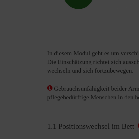
Der Umfang der Kostenübernahme hängt
nicht alle
Leistungen notwendig und erstattungsfähig sind. Fü
Beratungsdienst aufzunehmen.
In diesem Modul geht es um versc
Die Einschätzung richtet sich aussc
wechseln und sich fortzubewegen.
Gebrauchsunfähigkeit beider Arme
pflegebedürftige Menschen in den hö
1.1 Positionswechsel im Bett