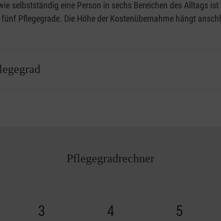
e selbstständig eine Person in sechs Bereichen des Alltags ist (
er fünf Pflegegrade. Die Höhe der Kostenübernahme hängt ansch
legegrad
d Zuschüsse
Pflegebedürftige erhalten können. Je nach individue
Pflegegradrechner
3
4
5