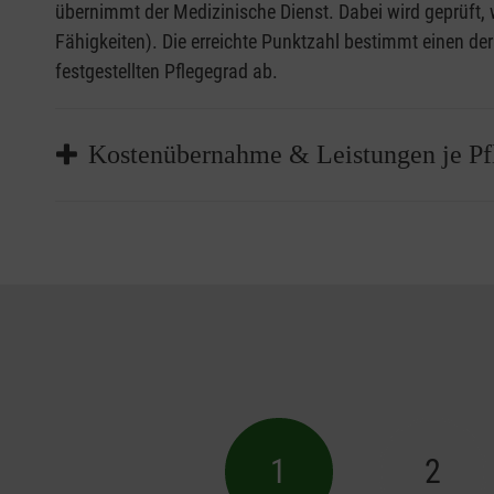
übernimmt der Medizinische Dienst. Dabei wird geprüft, wi
Fähigkeiten). Die erreichte Punktzahl bestimmt einen d
festgestellten Pflegegrad ab.
Kostenübernahme & Leistungen je Pf
Die Pflegegrade bestimmen,
welche Leistungen un
Unterstützungen fallen – z. B.:
alltagsunterstützende Angebote
technische oder digitale Hilfsmittel
pflegerische Betreuung
wohnortnahe Entlastungsangebote
Beratungsleistungen (z. B. Pflegeberatung)
Hausnotruf- und Sicherheitssysteme
1
2