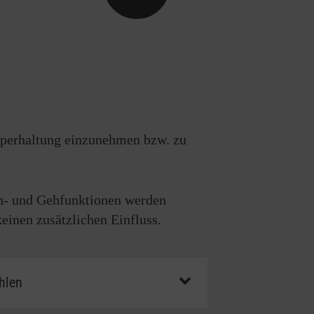
n ab. Die Pflegekasse prüft im Einzelfall, welche
der eigenen Pflegekasse oder einem unabhängigen
Körperhaltung einzunehmen bzw. zu
eh- und Gehfunktionen werden
einen zusätzlichen Einfluss.