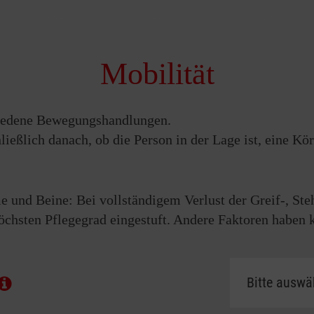
in vom Pflegegrad
, sondern immer von der individuellen Situatio
r genaue Informationen empfiehlt es sich, direkt Kontakt mit 
Mobilität
hiedene Bewegungshandlungen.
hließlich danach, ob die Person in der Lage ist, eine 
 und Beine: Bei vollständigem Verlust der Greif-, St
chsten Pflegegrad eingestuft. Andere Faktoren haben k