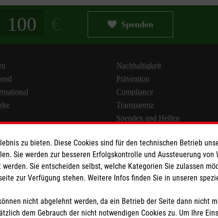
g in Euro
Spenden
en
Nachhaltigkeit
gend
Prävention
ernational
Compliance
rke
Transparenz
Spenden und Helfen
bnis zu bieten. Diese Cookies sind für den technischen Betrieb unse
llen. Sie werden zur besseren Erfolgskontrolle und Aussteuerung von
 werden. Sie entscheiden selbst, welche Kategorien Sie zulassen mö
seite zur Verfügung stehen. Weitere Infos finden Sie in unseren spe
Newsletter abonnieren
önnen nicht abgelehnt werden, da ein Betrieb der Seite dann nicht 
tzlich dem Gebrauch der nicht notwendigen Cookies zu. Um Ihre Ein