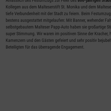
Anlässlich des Festumzugs zur Feier des
800-jährigen Stad
Kollegen aus dem Malteserstift St. Monika und dem Malteser
tiefe Verbundenheit mit der Stadt zu feiern. Beim Festumzug
bestens ausgestattet mitgelaufen: Mit Banner, wehender Fahn
selbstgebautem Malteser Papp-Auto haben sie großartige Sti
super Stimmung. Wir waren im positiven Sinne der Kracher,
Kamenzern und den Gästen gefeiert und sehr positiv bejubelt
Beteiligten für das überragende Engagement.