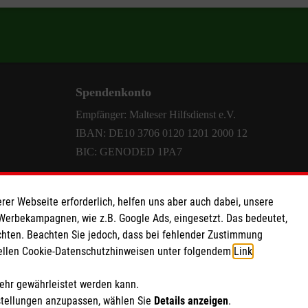
Spendenkonto
Empfänger: Malteser Hilfsdienst e.V.
IBAN: DE10 3706 0120 1201 2000 12
BIC: GENODED 1PA7
rer Webseite erforderlich, helfen uns aber auch dabei, unsere
 Werbekampagnen, wie z.B. Google Ads, eingesetzt. Das bedeutet,
chten. Beachten Sie jedoch, dass bei fehlender Zustimmung
ziellen Cookie-Datenschutzhinweisen unter folgendem
Link
.
mehr gewährleistet werden kann.
stellungen anzupassen, wählen Sie
Details anzeigen
.