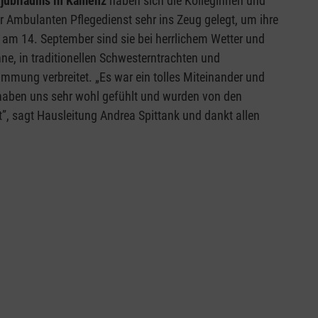
tjubiläums in Kamenz
haben sich die Kolleginnen und
 Ambulanten Pflegedienst sehr ins Zeug gelegt, um ihre
 am 14. September sind sie bei herrlichem Wetter und
e, in traditionellen Schwesterntrachten und
mmung verbreitet. „Es war ein tolles Miteinander und
 haben uns sehr wohl gefühlt und wurden von den
”, sagt Hausleitung Andrea Spittank und dankt allen