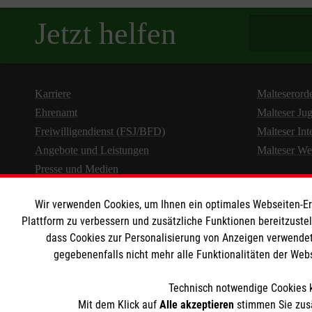
Spendenbetra
Jetzt helfen
Karriere
Malteserord
Ehrenamt
Malteser Ju
Freiwilligendienst (FSJ/BFD)
Malteser Int
Angebote und Leistungen
Malteser We
Presse und Medien
Wir verwenden Cookies, um Ihnen ein optimales Webseiten-Erle
Plattform zu verbessern und zusätzliche Funktionen bereitzuste
dass Cookies zur Personalisierung von Anzeigen verwendet
gegebenenfalls nicht mehr alle Funktionalitäten der Web
Technisch notwendige Cookies k
Mit dem Klick auf
Alle akzeptieren
stimmen Sie zusä