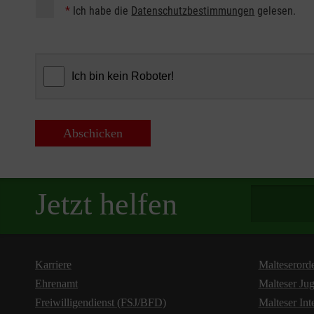
*
Ich habe die
Datenschutzbestimmungen
gelesen.
Abschicken
Spendenbetra
Jetzt helfen
Karriere
Malteserord
Ehrenamt
Malteser Ju
Freiwilligendienst (FSJ/BFD)
Malteser Int