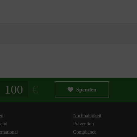
g in Euro
Spenden
en
Nachhaltigkeit
gend
Prävention
ernational
Compliance